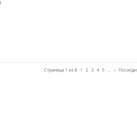
ц
Страница 1 из 8
1
2
3
4
5
...
»
Последн