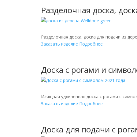
Разделочная доска, доск
Разделочная доска, доска для подачи из дер
Заказать изделие
Подробнее
Generic filters
Доска с рогами и символ
Hidden label
Exact matches only
Hidden label
Hidden label
Изящная удлиненная доска с рогами с символ
Hidden label
Заказать изделие
Подробнее
Доска для подачи с рог