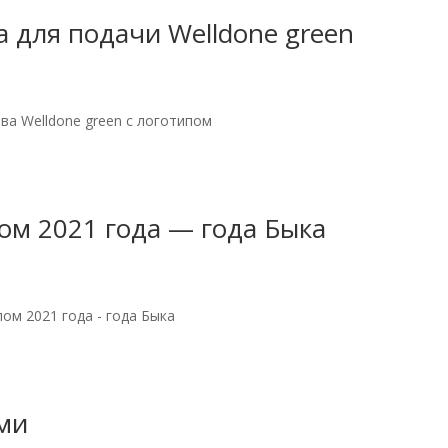
а для подачи Welldone green
ева Welldone green с логотипом
ом 2021 года — года Быка
ом 2021 года - года Быка
ами