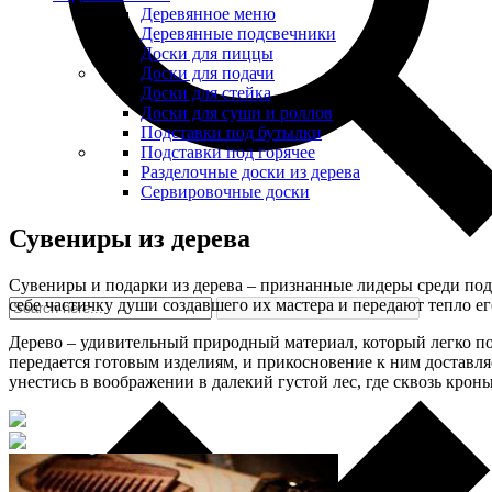
Деревянное меню
Деревянные подсвечники
Доски для пиццы
Доски для подачи
Доски для стейка
Доски для суши и роллов
Подставки под бутылки
Подставки под горячее
Разделочные доски из дерева
Сервировочные доски
Сувениры из дерева
Сувениры и подарки из дерева – признанные лидеры среди по
себе частичку души создавшего их мастера и передают тепло е
Дерево – удивительный природный материал, который легко подд
передается готовым изделиям, и прикосновение к ним доставл
унестись в воображении в далекий густой лес, где сквозь кр