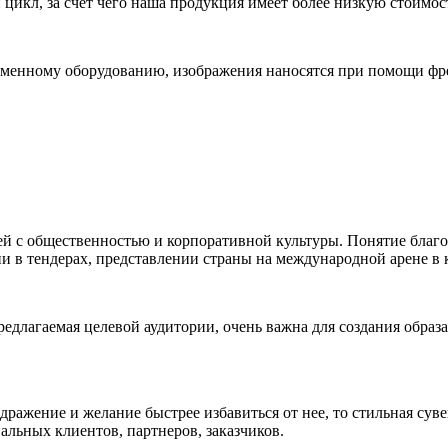
икл, за счет чего наша продукция имеет более низкую стоимост
менному оборудованию, изображения наносятся при помощи фре
зей с общественностью и корпоративной культуры. Понятие бла
и в тендерах, представлении страны на международной арене в 
редлагаемая целевой аудитории, очень важна для создания обра
дражение и желание быстрее избавиться от нее, то стильная су
льных клиентов, партнеров, заказчиков.