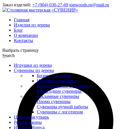
Заказ изделий:
+7 (904) 030-27-69
topwoods.ru@mail.ru
Главная
Изделия из дерева
Блог
О компании
Контакты
Выбрать страницу
Search
Игрушки из дерева
Сувениры из дерева
Бизнес сувениры
Игрушки сувениры
Корпоративные сувениры
Новогодние сувениры
Рекламные сувениры
Промо сувениры
Сувениры ручной работы
Сувениры с логотипом
Церковная утварь
Резные иконы
Изделия Horeca