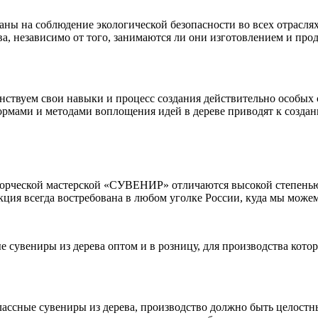
аны на соблюдение экологической безопасности во всех отрасля
ва, независимо от того, занимаются ли они изготовлением и пр
нствуем свои навыки и процесс создания действительно особых
ормами и методами воплощения идей в дереве приводят к созда
творческой мастерской «СУВЕНИР» отличаются высокой степень
ция всегда востребована в любом уголке России, куда мы можем
е сувениры из дерева оптом и в розницу, для производства кото
ссные сувениры из дерева, производство должно быть целостным