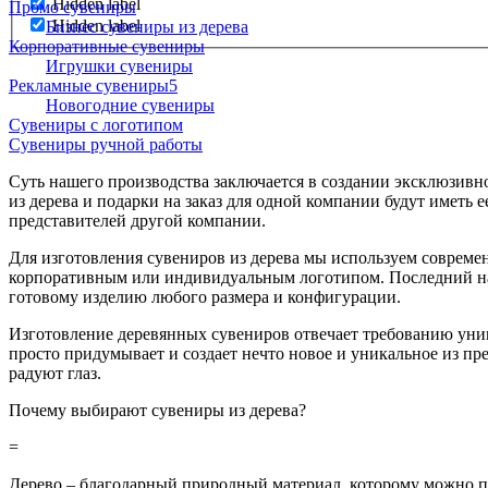
Hidden label
Промо сувениры
Hidden label
Бизнес сувениры из дерева
Корпоративные сувениры
Игрушки сувениры
Рекламные сувениры
Новогодние сувениры
Сувениры с логотипом
Сувениры ручной работы
Суть нашего производства заключается в создании эксклюзивно
из дерева и подарки на заказ для одной компании будут иметь
представителей другой компании.
Для изготовления сувениров из дерева мы используем совреме
корпоративным или индивидуальным логотипом. Последний нано
готовому изделию любого размера и конфигурации.
Изготовление деревянных сувениров отвечает требованию уник
просто придумывает и создает нечто новое и уникальное из пре
радуют глаз.
Почему выбирают сувениры из дерева?
=
Дерево – благодарный природный материал, которому можно пр