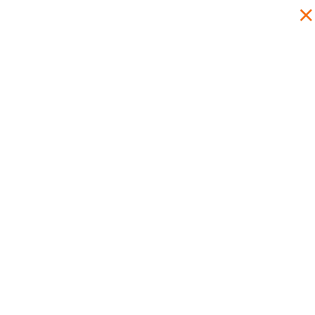
×
×
×