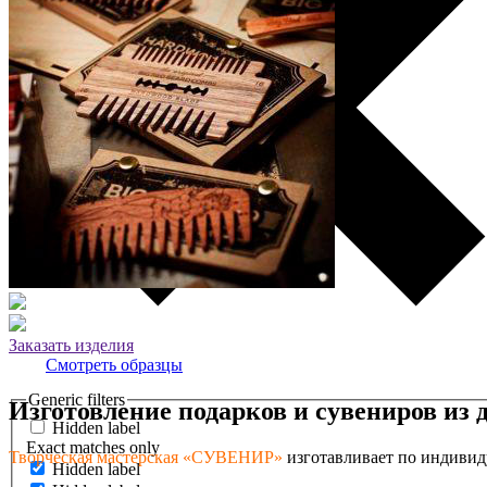
Заказать изделия
Смотреть образцы
Generic filters
Изготовление подарков и сувениров из 
Hidden label
Exact matches only
Творческая мастерская «СУВЕНИР»
изготавливает по индивид
Hidden label