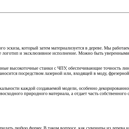
го эскиза, который затем материализуется в дереве. Мы работа
 ее логотип и эксклюзивное исполнение. Можно быть уверенными 
нные высокоточные станки с ЧПУ, обеспечивающие точность лин
сится посредством лазерной или, входящей в моду, фрезерной 
альности каждой создаваемой модели, особенно декорированной 
восходного природного материала, а отдает часть собственного 
идать любую форму. В таком вопросе, как сувениры из дерева 