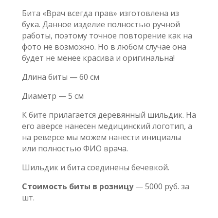
Бита «Врач всегда прав» изготовлена из
бука. Данное изделие полностью ручной
работы, поэтому точное повторение как на
фото не возможно. Но в любом случае она
будет не менее красива и оригинальна!
Длина биты — 60 см
Диаметр — 5 см
Generic filters
Hidden label
К бите прилагается деревянный шильдик. На
Exact matches
его аверсе нанесен медицинский логотип, а
only
на реверсе мы можем нанести инициалы
Hidden label
или полностью ФИО врача.
Hidden label
Шильдик и бита соединены бечевкой.
Hidden label
Стоимость биты в розницу
— 5000 руб. за
шт.